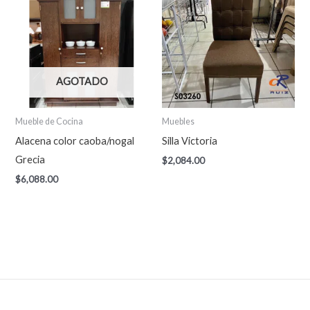
AGOTADO
Mueble de Cocina
Muebles
Alacena color caoba/nogal
Silla Victoria
Grecia
$
2,084.00
$
6,088.00