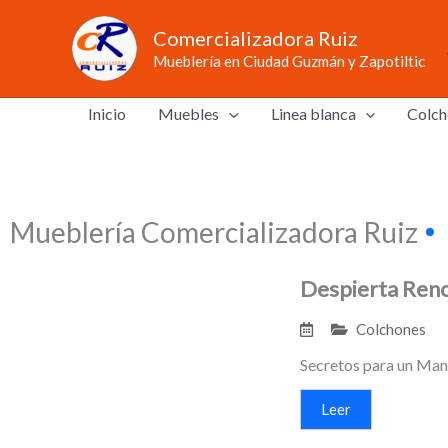
Ir
Comercializadora Ruiz
al
Mueblería en Ciudad Guzmán y Zapotiltic
contenido
Inicio
Muebles
Linea blanca
Colch
Mueblería Comercializadora Ruiz
Despierta Ren
Colchones
Secretos para un Mant
Leer