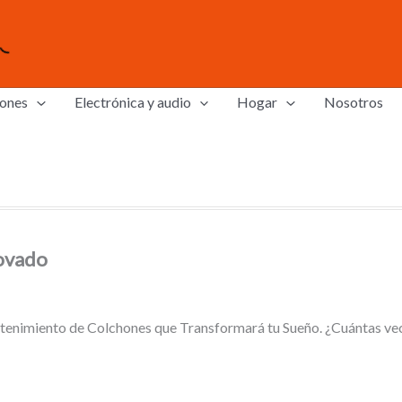
ones
Electrónica y audio
Hogar
Nosotros
ovado
enimiento de Colchones que Transformará tu Sueño. ¿Cuántas vece