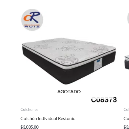
AGOTADO
Colchones
Co
Colchón Individual Restonic
Co
$
3,035.00
$
3