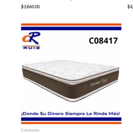
$
3,860.00
$
4
Colchones