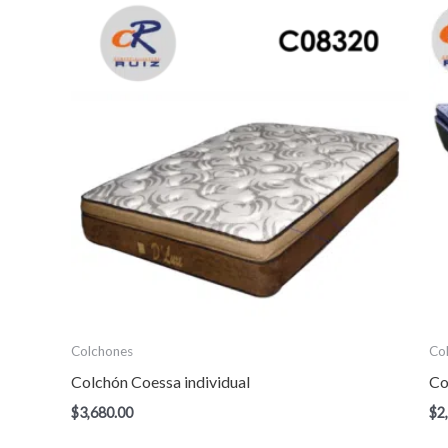
Colchones
Co
Colchón Coessa individual
Co
$
3,680.00
$
2