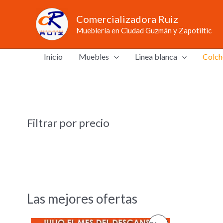
Ir
Comercializadora Ruiz
al
Mueblería en Ciudad Guzmán y Zapotiltic
contenido
Inicio
Muebles
Linea blanca
Colch
Filtrar por precio
Las mejores ofertas
O
C