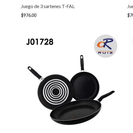
Juego de 3 sartenes T-FAL
Ju
$
976.00
$
7