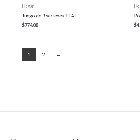
Hogar
Ho
Juego de 3 sartenes TFAL
Po
$
774.00
$
4
1
2
→