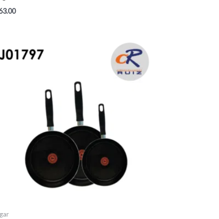
63.00
gar