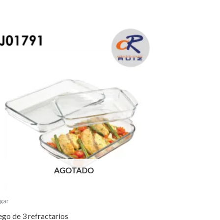
AGOTADO
gar
ego de 3 refractarios