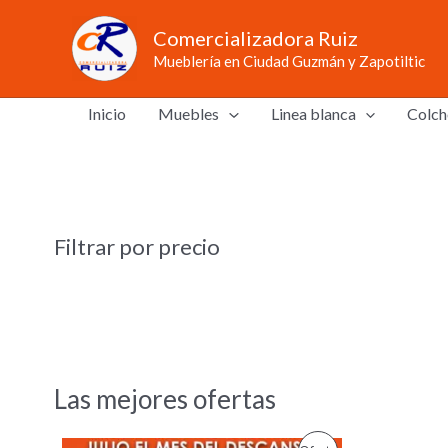
Ir
Comercializadora Ruiz
al
Mueblería en Ciudad Guzmán y Zapotiltic
contenido
Inicio
Muebles
Linea blanca
Colch
Filtrar por precio
Las mejores ofertas
O
C