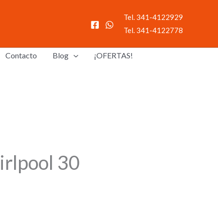
Tel. 341-4122929
Tel. 341-4122778
Contacto
Blog
¡OFERTAS!
rlpool 30