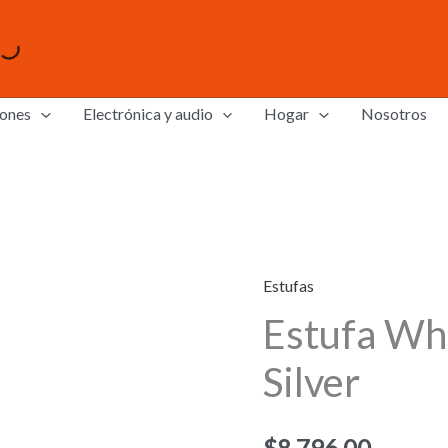
ones
Electrónica y audio
Hogar
Nosotros
Estufas
Estufa Whi
Silver
$
8,796.00