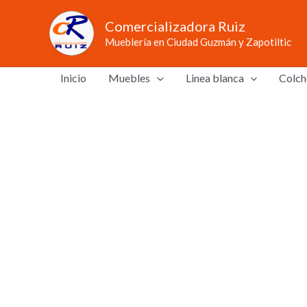
Ir
Comercializadora Ruiz
al
Mueblería en Ciudad Guzmán y Zapotiltic
contenido
Inicio
Muebles
Linea blanca
Colch