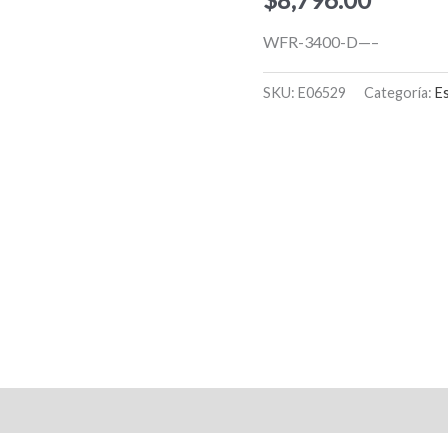
WFR-3400-D—–
SKU:
E06529
Categoría:
E