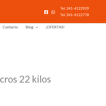
Tel. 341-4122929
Tel. 341-4122778
Contacto
Blog
¡OFERTAS!
cros 22 kilos