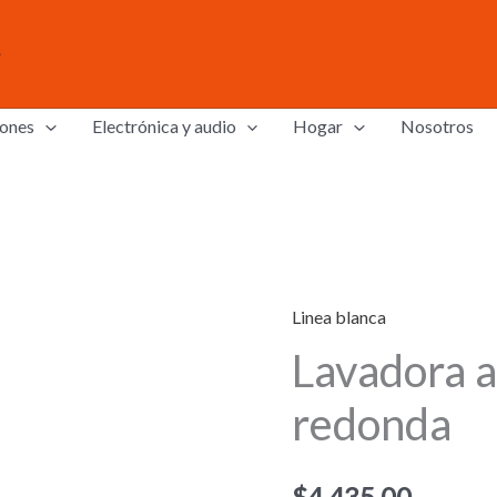
ones
Electrónica y audio
Hogar
Nosotros
Linea blanca
Lavadora a
redonda
$
4,435.00