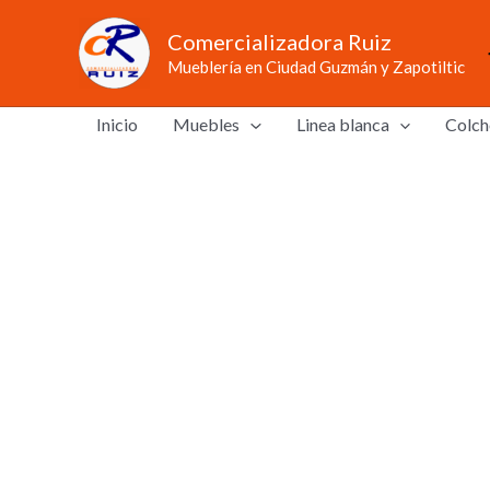
Ir
Comercializadora Ruiz
al
Mueblería en Ciudad Guzmán y Zapotiltic
contenido
Inicio
Muebles
Linea blanca
Colch