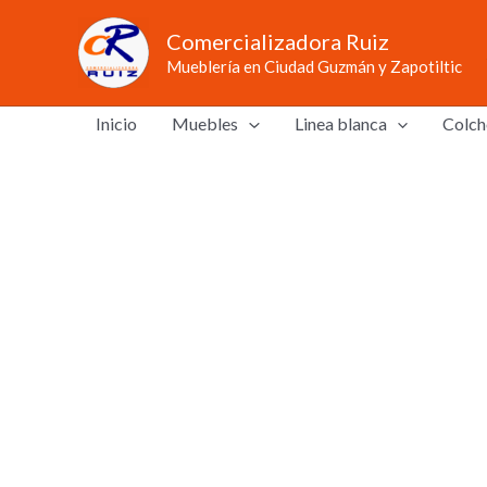
Ir
Comercializadora Ruiz
al
Mueblería en Ciudad Guzmán y Zapotiltic
contenido
Inicio
Muebles
Linea blanca
Colch