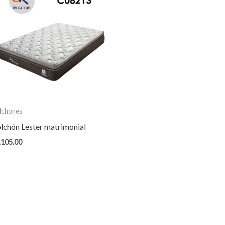
lchones
lchón Lester matrimonial
,105.00