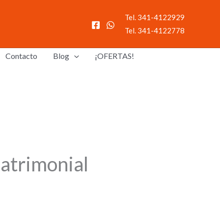
Tel. 341-4122929
Tel. 341-4122778
Contacto
Blog
¡OFERTAS!
atrimonial