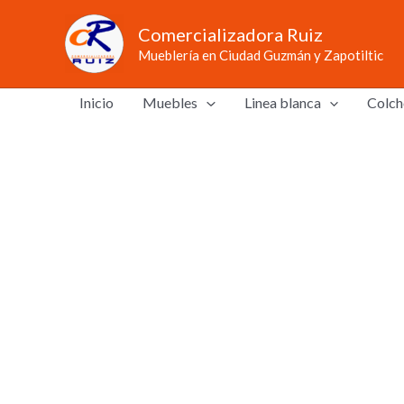
Ir
Comercializadora Ruiz
al
Mueblería en Ciudad Guzmán y Zapotiltic
contenido
Inicio
Muebles
Linea blanca
Colch