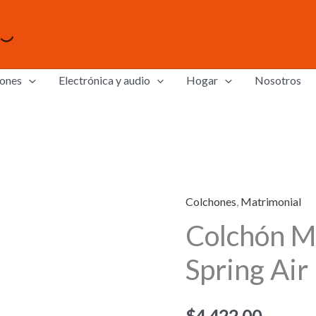
ones
Electrónica y audio
Hogar
Nosotros
Colchones
,
Matrimonial
Colchón M
Spring Air
$
4,422.00