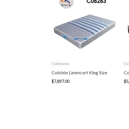
Colchones
Co
Colchón Limmcort King Size
Co
$
7,897.00
$
5