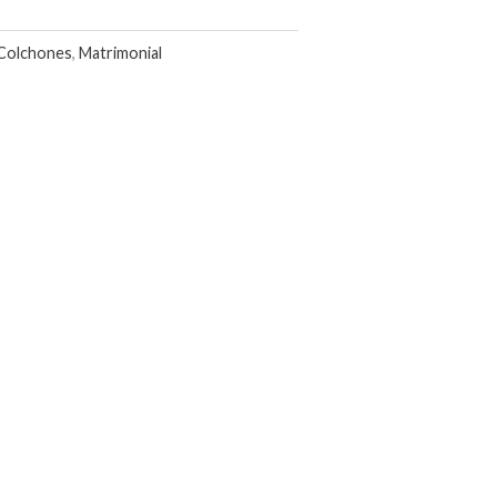
Colchones
,
Matrimonial