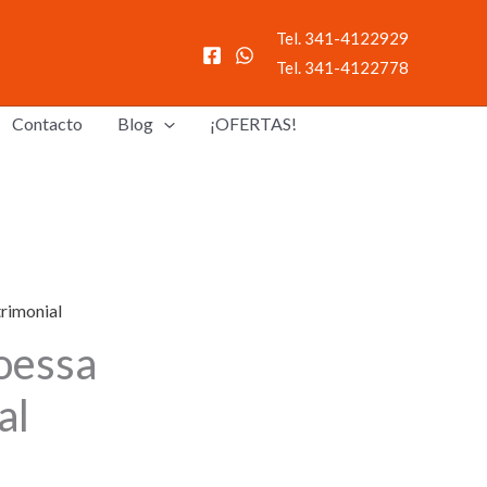
Tel. 341-4122929
Tel. 341-4122778
Contacto
Blog
¡OFERTAS!
rimonial
oessa
al