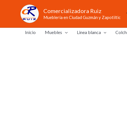
Ir
Comercializadora Ruiz
al
Mueblería en Ciudad Guzmán y Zapotiltic
contenido
Inicio
Muebles
Linea blanca
Colch