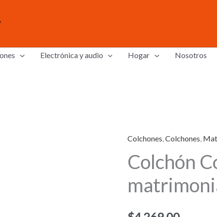
ones
Electrónica y audio
Hogar
Nosotros
Colchones
,
Colchones
,
Mat
Colchón C
matrimoni
$
4,269.00