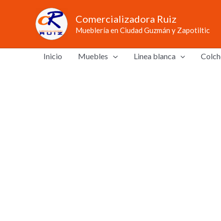
Ir
Comercializadora Ruiz
al
Mueblería en Ciudad Guzmán y Zapotiltic
contenido
Inicio
Muebles
Linea blanca
Colch